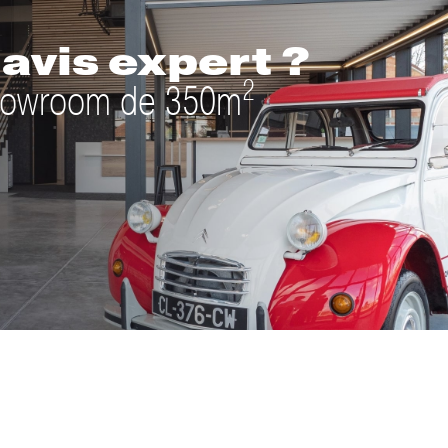
avis expert ?
2
 showroom de 350m