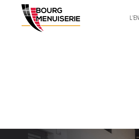
L’E
ROFALUX