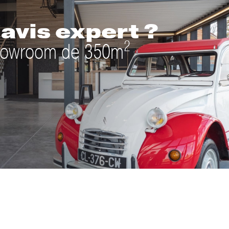
avis expert ?
2
 showroom de 350m