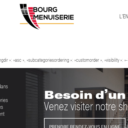
L’E
ownload :
Déce
ingdir »: »asc », »subcategoriesordering »: »customorder », »visibility »:
dans
Besoin d’un 
eries
Venez visiter notre
es
ent
PRENDRE RENDEZ-VOUS EN LIGNE