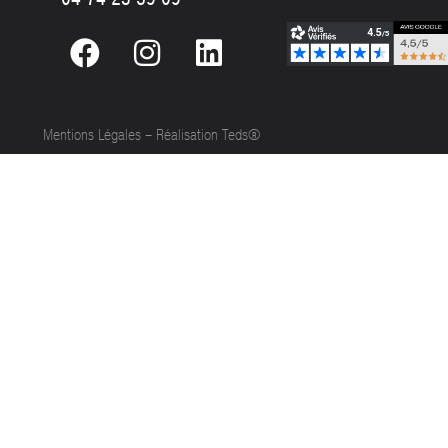
Mentions Légales
–
Réalisation Teds®