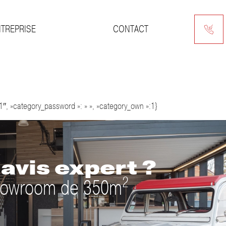
NTREPRISE
CONTACT
nnales
 »-1″, »category_password »: » », »category_own »:1}
avis expert ?
2
 showroom de 350m