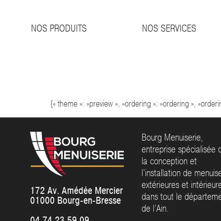
NOS PRODUITS
NOS SERVICES
WP File D
{« theme »: »preview », »ordering »: »ordering », »order
Bourg Menuiserie,
entreprise spécialisée 
la conception et
l’installation de menuis
extérieures et intérieur
172 Av. Amédée Mercier
dans tout le départem
01000 Bourg-en-Bresse
de l’Ain.
04 74 23 59 09