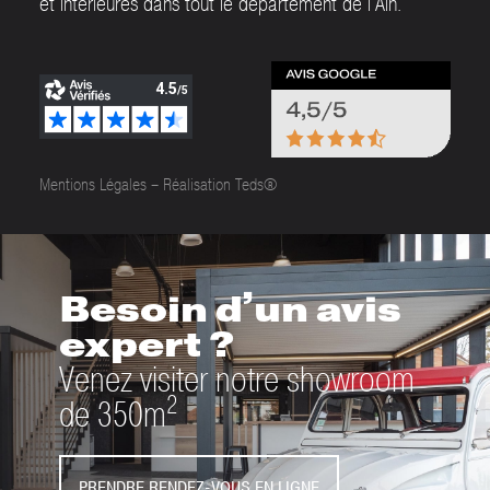
et intérieures dans tout le département de l’Ain.
Mentions Légales
–
Réalisation Teds®
Besoin d’un avis
expert ?
Venez visiter notre showroom
2
de 350m
PRENDRE RENDEZ-VOUS EN LIGNE